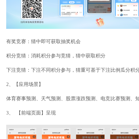
有奖竞赛：猜中即可获取抽奖机会
积分竞猜：消耗积分参与竞猜，猜中获取积分
下注竞猜：下注不同积分参与，猜重可基于下注比例瓜分积
2、
【应用场景】
体育赛事预测、天气预测、股票涨跌预测、电竞比赛预测、
3、
【前端页面】呈现