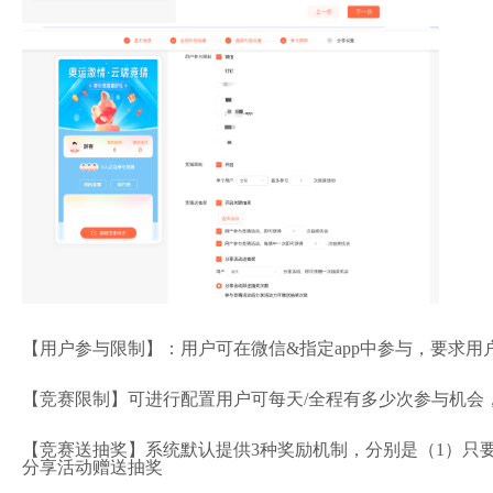
【用户参与限制】：用户可在微信&指定app中参与，要求
【竞赛限制】可进行配置用户可每天/全程有多少次参与机会
【竞赛送抽奖】系统默认提供3种奖励机制，分别是（1）只要
分享活动赠送抽奖