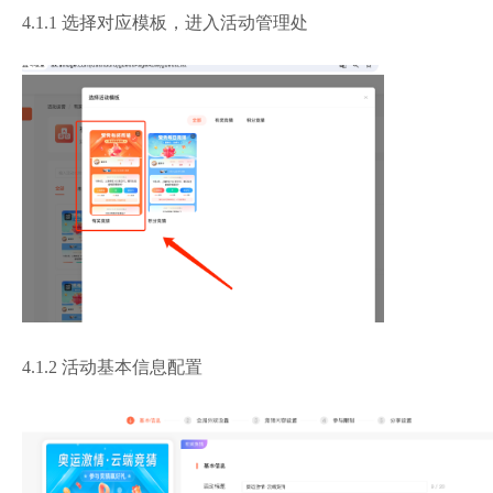
4.1.1 选择对应模板，进入活动管理处
4.1.2 活动基本信息配置