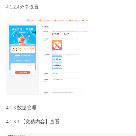
4.1.2.4分享设置
4.1.3 数据管理
4.1.3.1 【竞猜内容】查看