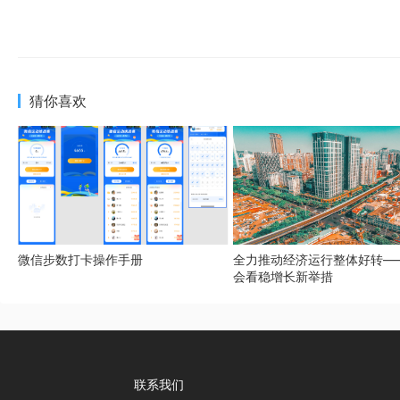
猜你喜欢
微信步数打卡操作手册
全力推动经济运行整体好转—
会看稳增长新举措
联系我们