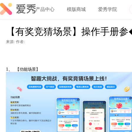
产品中心
模版商城
爱秀学院
【有奖竞猜场景】操作手册参
来源:
作者:
1、
【功能场景】