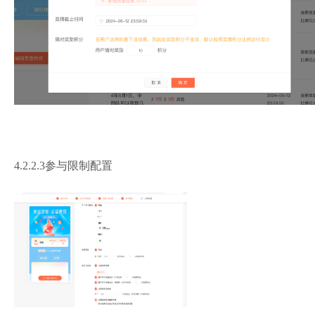
4.2.2.3参与限制配置