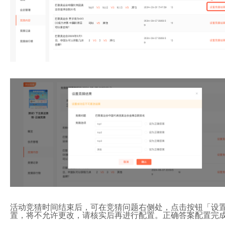
活动竞猜时间结束后，可在竞猜问题右侧处，点击按钮「设
置，将不允许更改，请核实后再进行配置。正确答案配置完