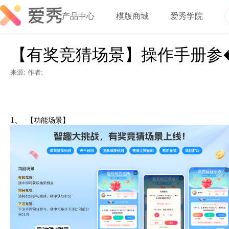
产品中心
模版商城
爱秀学院
【有奖竞猜场景】操作手册参
来源:
作者:
1、
【功能场景】