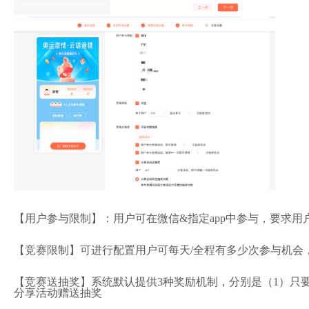
【用户参与限制】：用户可在微信&指定app中参与，要求
【竞赛限制】可进行配置用户可每天/全程有多少次参与机会
【竞赛送抽奖】系统默认提供3种奖励机制，分别是（1）只要
分享活动赠送抽奖