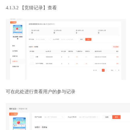
4.1.3.2 【竞猜记录】查看
可在此处进行查看用户的参与记录