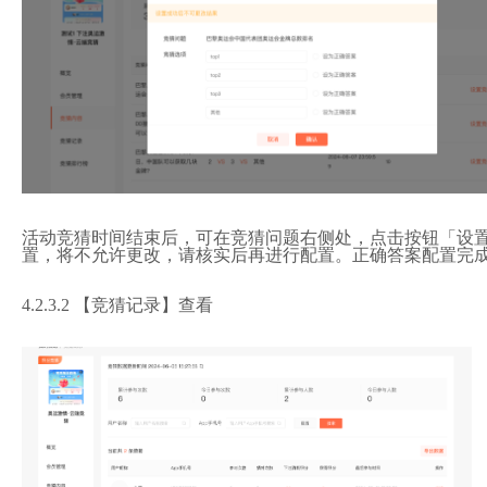
活动竞猜时间结束后，可在竞猜问题右侧处，点击按钮「设
置，将不允许更改，请核实后再进行配置。正确答案配置完
4.2.3.2 【竞猜记录】查看