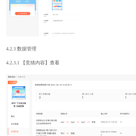
4.2.3 数据管理
4.2.3.1 【竞猜内容】查看