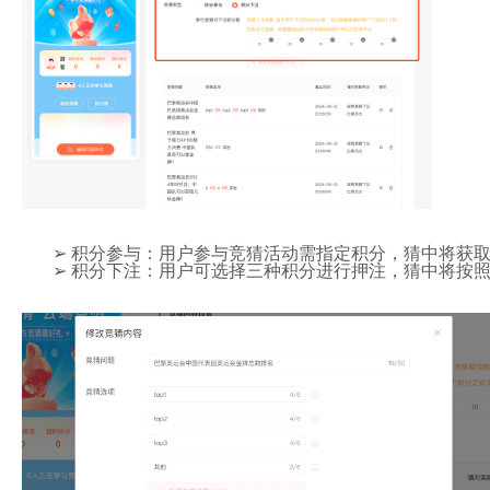
➢
积分参与：用户参与竞猜活动需指定积分，猜中将获
➢
积分下注：用户可选择三种积分进行押注，猜中将按