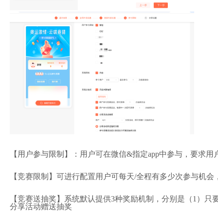
【用户参与限制】：用户可在微信&指定app中参与，要求
【竞赛限制】可进行配置用户可每天/全程有多少次参与机会
【竞赛送抽奖】系统默认提供3种奖励机制，分别是（1）只要
分享活动赠送抽奖