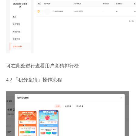
可在此处进行查看用户竞猜排行榜
4.2 「积分竞猜」操作流程