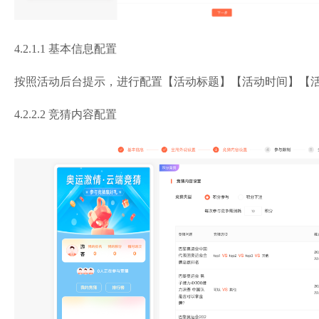
4.2.1.1 基本信息配置
按照活动后台提示，进行配置【活动标题】【活动时间】【
4.2.2.2 竞猜内容配置