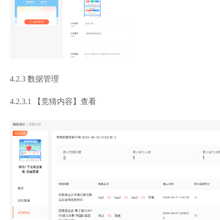
4.2.3 数据管理
4.2.3.1 【竞猜内容】查看