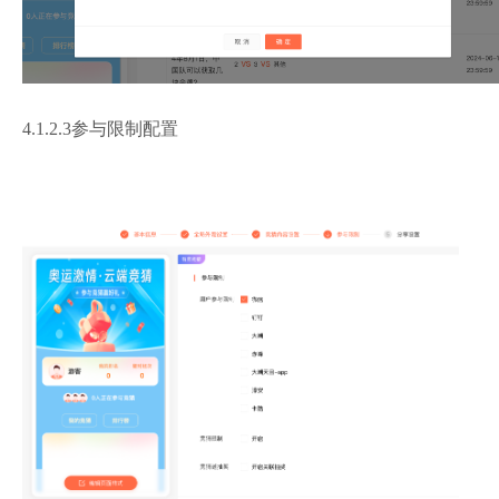
4.1.2.3参与限制配置